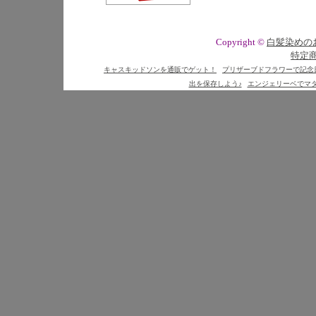
Copyright ©
白髪染めの
特定
キャスキッドソンを通販でゲット！
プリザーブドフラワーで記念
出を保存しよう♪
エンジェリーベでマ