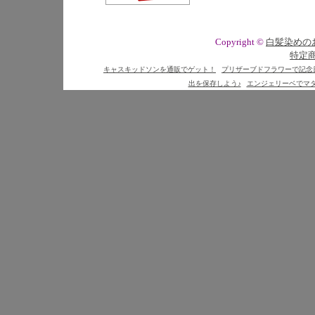
Copyright ©
白髪染めの
特定
キャスキッドソンを通販でゲット！
プリザーブドフラワーで記念
出を保存しよう♪
エンジェリーベでマ