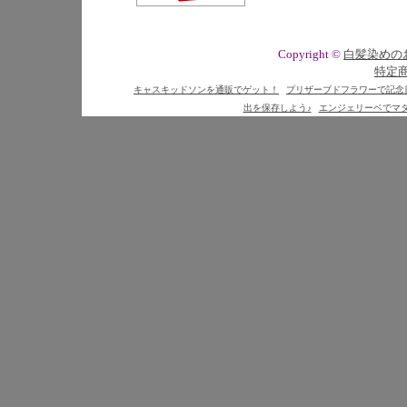
Copyright ©
白髪染めの
特定
キャスキッドソンを通販でゲット！
プリザーブドフラワーで記念
出を保存しよう♪
エンジェリーベでマ